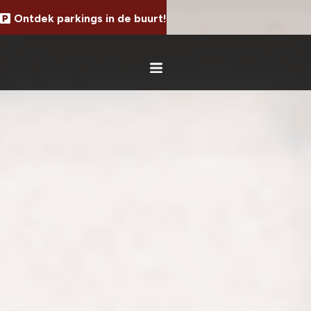
Ontdek parkings in de buurt!